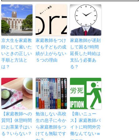
京大生を家庭教
家庭教師をつけ
家庭教師が遅刻
師として雇いた
ても子どもの成
して困る!!時間
いときの正しい
績が上がらない
延長した時給は
手順と方法と
５つの理由
支払う必要あ
は？
る？
【家庭教師への
勉強しない高校
【痛いニュー
質問】休憩時間
生の息子に今か
ス】家庭教師バ
にお茶菓子はい
ら家庭教師をつ
イトに時間外労
る？いらない？
けても無駄です
働なんてないｗ
か？
ｗｗｗ