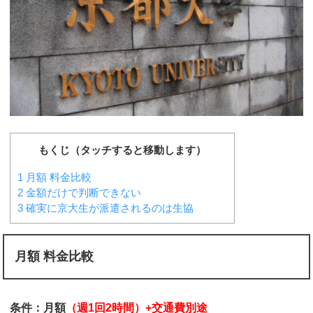
もくじ（タッチすると移動します）
1
月額 料金比較
2
金額だけで判断できない
3
確実に京大生が派遣されるのは生協
月額 料金比較
条件：月額
（週1回2時間）+交通費別途