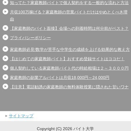
知ってた？家庭教師バイトで個人契約をする一般的な流れと方法
月収100万稼げる？家庭教師の営業バイトだけはやめとくべき理
由
【家庭教師のバイト面接】会場への到着時間は何分前がベスト？
プライバシーポリシー
家庭教師必見!数学が苦手な中学生の成績を上げる効果的な教え方
【はじめての家庭教師バイト】おすすめ登録サイトはココだ！
個人契約している家庭教師バイト代の時給相場は２～３０００円
家庭教師の副業アルバイトは月収18,000円～24,000円
【注意】電話勧誘の家庭教師の無料体験授業に隠された甘いワナ
サイトマップ
Copyright (C) 2026 バイト大学