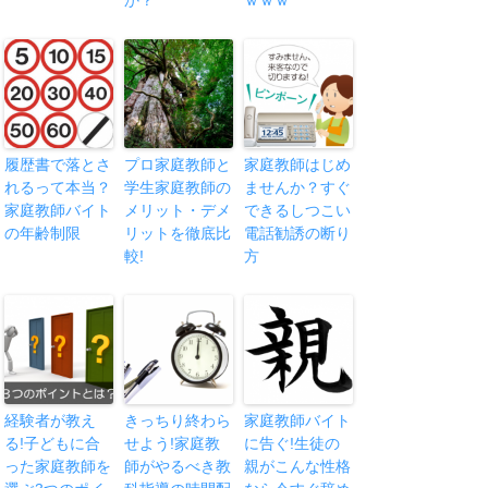
履歴書で落とさ
プロ家庭教師と
家庭教師はじめ
れるって本当？
学生家庭教師の
ませんか？すぐ
家庭教師バイト
メリット・デメ
できるしつこい
の年齢制限
リットを徹底比
電話勧誘の断り
較!
方
経験者が教え
きっちり終わら
家庭教師バイト
る!子どもに合
せよう!家庭教
に告ぐ!生徒の
った家庭教師を
師がやるべき教
親がこんな性格