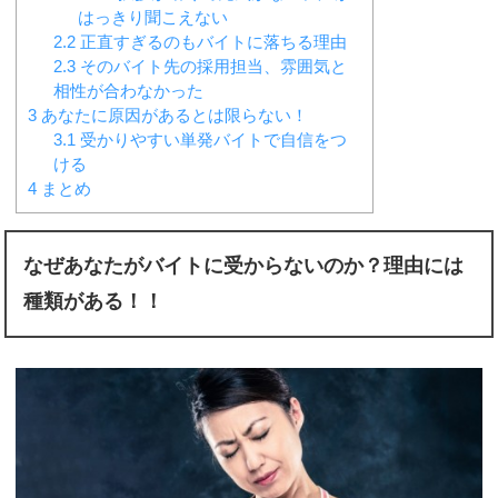
はっきり聞こえない
2.2
正直すぎるのもバイトに落ちる理由
2.3
そのバイト先の採用担当、雰囲気と
相性が合わなかった
3
あなたに原因があるとは限らない！
3.1
受かりやすい単発バイトで自信をつ
ける
4
まとめ
なぜあなたがバイトに受からないのか？理由には
種類がある！！