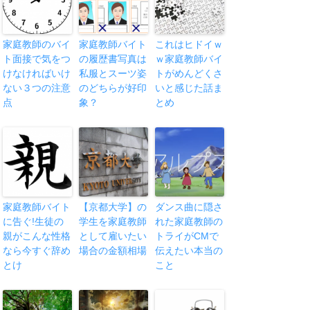
家庭教師のバイ
家庭教師バイト
これはヒドイｗ
ト面接で気をつ
の履歴書写真は
ｗ家庭教師バイ
けなければいけ
私服とスーツ姿
トがめんどくさ
ない３つの注意
のどちらが好印
いと感じた話ま
点
象？
とめ
家庭教師バイト
【京都大学】の
ダンス曲に隠さ
に告ぐ!生徒の
学生を家庭教師
れた家庭教師の
親がこんな性格
として雇いたい
トライがCMで
なら今すぐ辞め
場合の金額相場
伝えたい本当の
とけ
こと