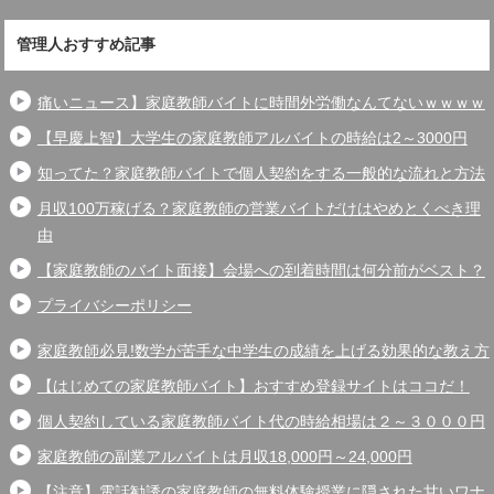
管理人おすすめ記事
痛いニュース】家庭教師バイトに時間外労働なんてないｗｗｗｗ
【早慶上智】大学生の家庭教師アルバイトの時給は2～3000円
知ってた？家庭教師バイトで個人契約をする一般的な流れと方法
月収100万稼げる？家庭教師の営業バイトだけはやめとくべき理
由
【家庭教師のバイト面接】会場への到着時間は何分前がベスト？
プライバシーポリシー
家庭教師必見!数学が苦手な中学生の成績を上げる効果的な教え方
【はじめての家庭教師バイト】おすすめ登録サイトはココだ！
個人契約している家庭教師バイト代の時給相場は２～３０００円
家庭教師の副業アルバイトは月収18,000円～24,000円
【注意】電話勧誘の家庭教師の無料体験授業に隠された甘いワナ