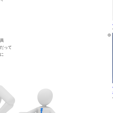
員
だって
に