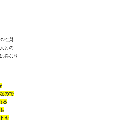
の性質上
人との
は異なり
が
なので
れる
も
トを