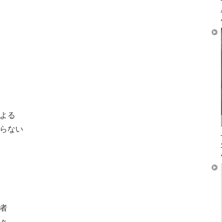
よる
らない
者
々