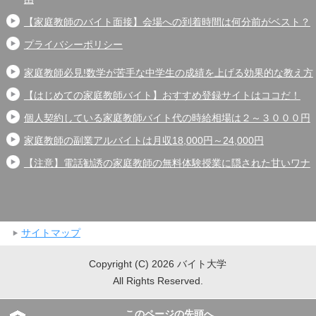
【家庭教師のバイト面接】会場への到着時間は何分前がベスト？
プライバシーポリシー
家庭教師必見!数学が苦手な中学生の成績を上げる効果的な教え方
【はじめての家庭教師バイト】おすすめ登録サイトはココだ！
個人契約している家庭教師バイト代の時給相場は２～３０００円
家庭教師の副業アルバイトは月収18,000円～24,000円
【注意】電話勧誘の家庭教師の無料体験授業に隠された甘いワナ
サイトマップ
Copyright (C) 2026 バイト大学
All Rights Reserved.
このページの先頭へ